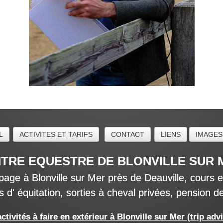
L
ACTIVITES ET TARIFS
CONTACT
LIENS
IMAGES
TRE EQUESTRE DE BLONVILLE SUR
 à Blonville sur Mer près de Deauville, cours et
rs d' équitation, sorties à cheval privées, pension 
ctivités à faire en extérieur à Blonville sur Mer (trip adv