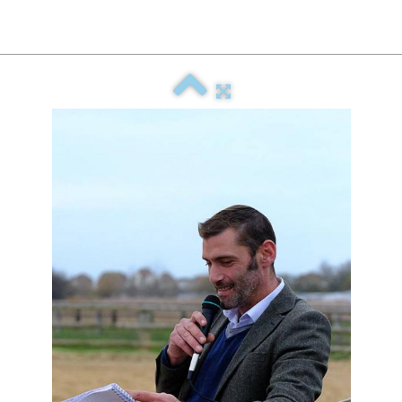
u club hippique, partez en promenade à cheval sur la plage .équitation a poney , pension de chevaux. ex écurie de blonville 